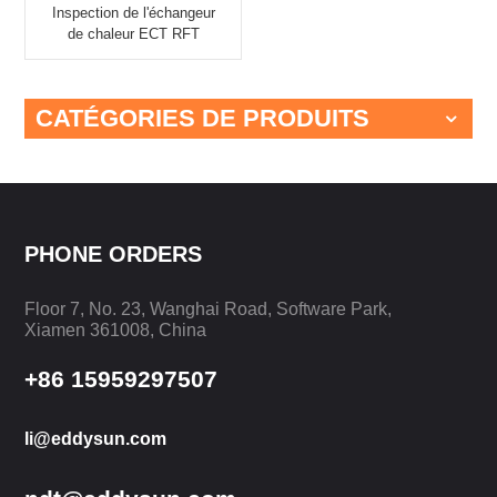
Inspection de l'échangeur
de chaleur ECT RFT
EEC-39RFT+
CATÉGORIES DE PRODUITS
PHONE ORDERS
Floor 7, No. 23, Wanghai Road, Software Park,
Xiamen 361008, China
+86 15959297507
li@eddysun.com