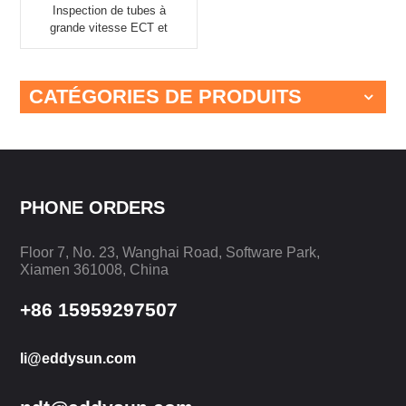
Inspection de tubes à
grande vitesse ECT et
RFT EEC-309
CATÉGORIES DE PRODUITS
PHONE ORDERS
Floor 7, No. 23, Wanghai Road, Software Park,
Xiamen 361008, China
+86 15959297507
li@eddysun.com