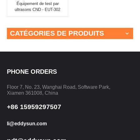
Équipement de test par
ultrasons CND - EUT-302
portatif
CATÉGORIES DE PRODUITS
PHONE ORDERS
Floor 7, No. 23, Wanghai Road, Software Park,
Xiamen 361008, China
+86 15959297507
li@eddysun.com