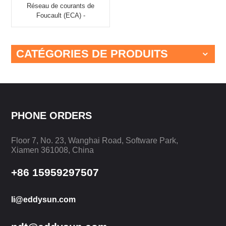
Réseau de courants de
Foucault (ECA) -
EDDYSUN SMART-5001
CATÉGORIES DE PRODUITS
PHONE ORDERS
Floor 7, No. 23, Wanghai Road, Software Park,
Xiamen 361008, China
+86 15959297507
li@eddysun.com