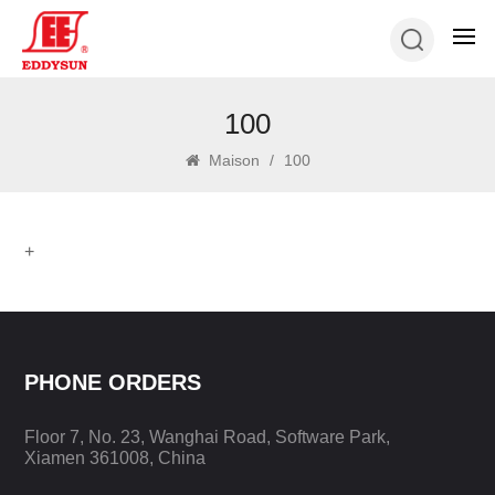
100
Maison
/
100
+
PHONE ORDERS
Floor 7, No. 23, Wanghai Road, Software Park,
Xiamen 361008, China